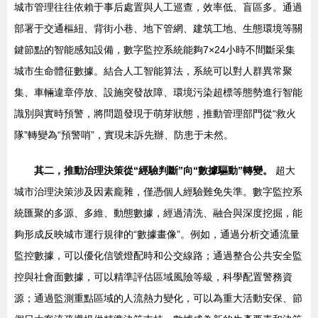
城市管理往往依賴于事后處置與人工巡查，效率低、盲區多。通過
部署于交通樞紐、背街小巷、地下管網、建筑工地、生態環境等關
鍵節點的智能感知設備，數字監控系統能夠7×24小時不間斷采集
城市生命體征數據。結合人工智能算法，系統可以對人群異常聚
集、車輛違章停放、設施突發故障、環境污染超標等態勢進行智能
識別與實時預警，將問題發現于萌芽狀態，推動管理部門從“救火
隊”轉變為“預警哨”，實現未訴先辦、防患于未然。
其二，推動治理決策從“經驗判斷”向“數據驅動”轉變。
超大
城市治理決策涉及因素龐雜，僅憑個人經驗難免失準。數字監控系
統匯聚的多源、多維、動態數據，經過清洗、融合與深度挖掘，能
夠形成反映城市運行規律的“數據畫像”。例如，通過分析交通流量
監控數據，可以優化信號燈配時和公交線路；通過整合公共安全監
控與社會面數據，可以精準評估區域風險等級，科學配置警務資
源；通過監測重點區域的人流熱力變化，可以為重大活動安保、節